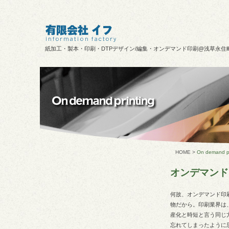
紙加工・製本・印刷・DTPデザイン/編集・オンデマンド印刷@浅草永住
HOME
>
On demand pr
オンデマンド印刷
何故、オンデマンド印
物だから。印刷業界は
産化と時短と言う同じ
忘れてしまったように