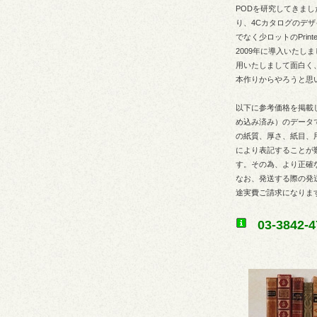
PODを研究してきま
り、4Cカタログのデザ
でなく少ロットのPrin
2009年に導入いたしました
用いたしまして面白く
本作りからやろうと思
以下に参考価格を掲載
め込み済み）のデータ
の紙質、厚さ、紙目、
により表記することが
す。その為、より正確
なお、発送する際の発
途実費ご請求になりま
03-3842